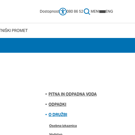
Dostopnost
080 86 52
MENI
ENG
TNIŠKI PROMET
 vašega brskalnika,
tve, vašo napravo ali
ije običajno ne
no spletno uporabniško
 da si ogledate več
pliva na vašo uporabo
PITNA IN ODPADNA VODA
ODPADKI
O DRUŽBI
Vedno aktivni
Osebna izkaznica
e izklopiti. Običajno
Vodstvo