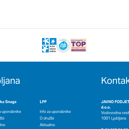
ljana
Kontak
oka Snaga
LPP
JAVNO PODJET
d.o.o.
za uporabnike
Info za uporabnike
Vodovodna cesta
žbi
O družbi
1001 Ljubljana
lno
Aktualno