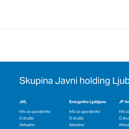
Potrdi moje izbire
Skupina Javni holding Ljub
JHL
Energetika Ljubljana
JP V
Info za uporabnike
Info za uporabnike
Info 
O družbi
O družbi
O dru
Aktualno
Aktualno
Aktua