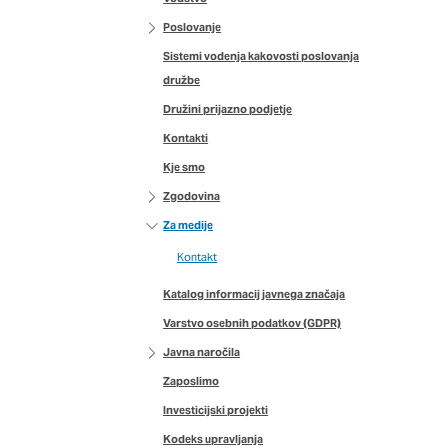
imer nastavitev
 blokira te piškotke ali
Poslovanje
Sistemi vodenja kakovosti poslovanja
družbe
Družini prijazno podjetje
Kontakti
nkovitost delovanja
Kje smo
jubljena, in
 zbirajo, so združeni
Zgodovina
naše spletno mesto.
Za medije
Kontakt
Katalog informacij javnega značaja
ih lahko uporabljajo za
Varstvo osebnih podatkov (GDPR)
sov na drugih spletnih
Javna naročila
e. Če zavrnete uporabo
Zaposlimo
Investicijski projekti
Kodeks upravljanja