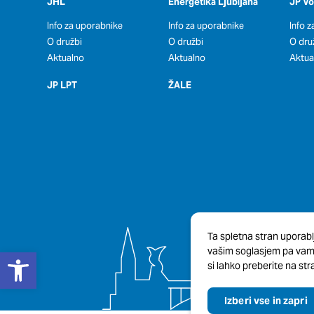
JHL
Energetika Ljubljana
JP V
Info za uporabnike
Info za uporabnike
Info 
O družbi
O družbi
O dru
Aktualno
Aktualno
Aktua
JP LPT
ŽALE
Ta spletna stran uporabl
Open toolbar
vašim soglasjem pa vam b
si lahko preberite na stra
Izberi vse in zapri