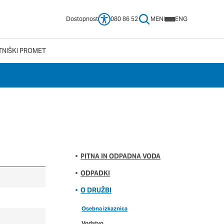
Dostopnost
080 86 52
MENI
ENG
TNIŠKI PROMET
 vašega brskalnika,
tve, vašo napravo ali
ije običajno ne
no spletno uporabniško
 da si ogledate več
pliva na vašo uporabo
PITNA IN ODPADNA VODA
ODPADKI
O DRUŽBI
Vedno aktivni
Osebna izkaznica
e izklopiti. Običajno
Vodstvo