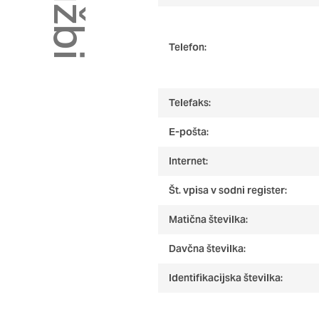
so nastavljeni samo kot
zasebnosti, prijava ali
vas opozori na njih. V
Telefon:
Piškotki za učinkovito
Telefaks:
S temi piškotki štejem
našega spletnega mesta
E-pošta:
opazujemo, kako se obi
in anonimni. Če uporab
Internet:
Št. vpisa v sodni register:
Piškotki za ciljno usm
Matična številka:
Te piškotke nastavijo n
izdelavo profila vaših 
Davčna številka:
mestih. Pri delu upor
Identifikacijska številka:
teh piškotkov, ne bost