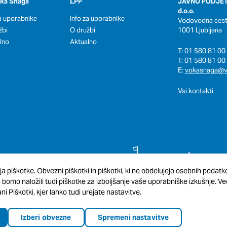
oka Snaga
LPP
JAVNO PODJET
d.o.o.
za uporabnike
Info za uporabnike
Vodovodna cesta
žbi
O družbi
1001 Ljubljana
lno
Aktualno
T: 01 580 81 00 
T: 01 580 81 00 
E:
vokasnaga@v
Vsi kontakti
ja piškotke. Obvezni piškotki in piškotki, ki ne obdelujejo osebnih podat
omo naložili tudi piškotke za izboljšanje vaše uporabniške izkušnje. Več
ni Piškotki, kjer lahko tudi urejate nastavitve.
Izberi obvezne
Spremeni nastavitve