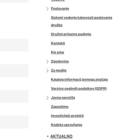
imer nastavitev
 blokira te piškotke ali
Poslovanje
Sistemi vodenja kakovosti poslovanja
družbe
Družini prijazno podjetje
Kontakti
nkovitost delovanja
Kje smo
jubljena, in
 zbirajo, so združeni
Zgodovina
naše spletno mesto.
Za medije
Katalog informacij javnega značaja
Varstvo osebnih podatkov (GDPR)
Javna naročila
ih lahko uporabljajo za
Zaposlimo
sov na drugih spletnih
e. Če zavrnete uporabo
Investicijski projekti
Kodeks upravljanja
AKTUALNO