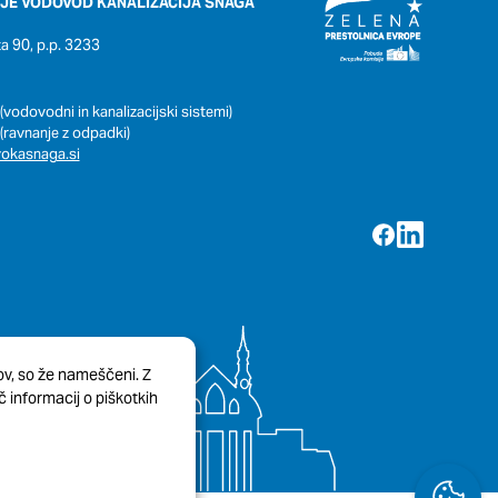
JE VODOVOD KANALIZACIJA SNAGA
 90, p.p. 3233
(vodovodni in kanalizacijski sistemi)
(ravnanje z odpadki)
okasnaga.si
kov, so že nameščeni. Z
 informacij o piškotkih